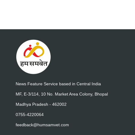
News Feature Service based in Central India
MF, E-3/114, 10 No. Market Area Colony, Bhopal
Madhya Pradesh - 462002
0755-4220064
feedback@humsamvet.com