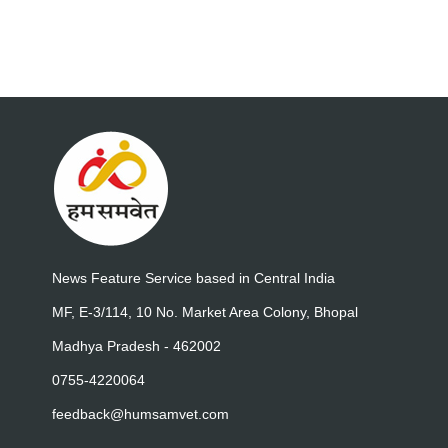
News Feature Service based in Central India
MF, E-3/114, 10 No. Market Area Colony, Bhopal
Madhya Pradesh - 462002
0755-4220064
feedback@humsamvet.com