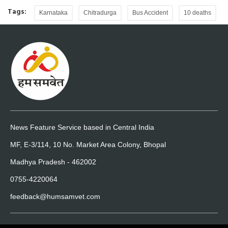
Tags:
Karnataka
Chitradurga
Bus Accident
10 deaths
News Feature Service based in Central India
MF, E-3/114, 10 No. Market Area Colony, Bhopal
Madhya Pradesh - 462002
0755-4220064
feedback@humsamvet.com