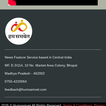
News Feature Service based in Central India
MF, E-3/114, 10 No. Market Area Colony, Bhopal
Madhya Pradesh - 462002
0755-4220064
feedback@humsamvet.com
2026 © Humsamvet All Rights Reserved.
Terms & Conditions
,
Privacy