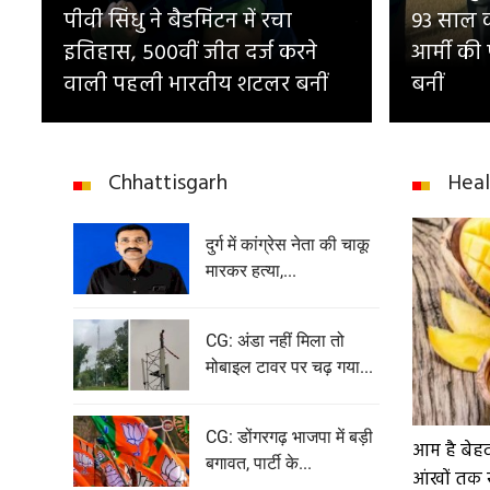
पीवी सिंधु ने बैडमिंटन में रचा
93 साल का
इतिहास, 500वीं जीत दर्ज करने
आर्मी की
वाली पहली भारतीय शटलर बनीं
बनीं
Chhattisgarh
Heal
दुर्ग में कांग्रेस नेता की चाकू
मारकर हत्या,...
CG: अंडा नहीं मिला तो
मोबाइल टावर पर चढ़ गया...
CG: डोंगरगढ़ भाजपा में बड़ी
आम है बेह
बगावत, पार्टी के...
आंखों तक 