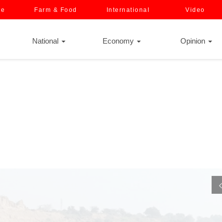
ce
Farm & Food
International
Video
National
Economy
Opinion