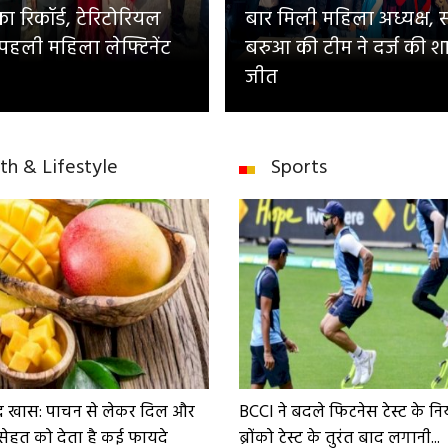
 रिकॉर्ड, टेरिटोरियल
बार मिली महिला अध्यक्ष, 
 पहली महिला लेफ्टिनेंट
बरुआ की टीम ने दर्ज की श
जीत
th & Lifestyle
Sports
द खास: पाचन से लेकर दिल और
BCCI ने बदले फिटनेस टेस्ट के न
सेहत को देता है कई फायदे
ब्रोंको टेस्ट के तुरंत बाद लगानी...