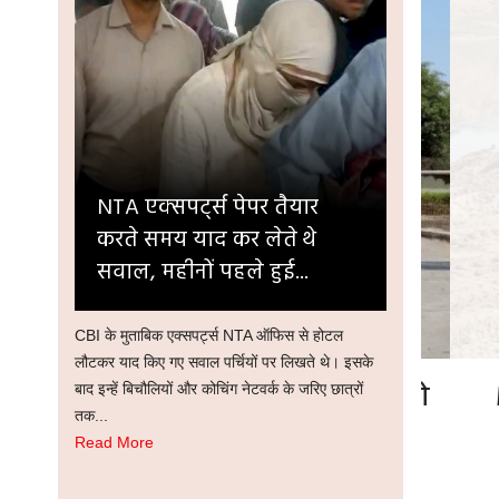
NTA एक्सपर्ट्स पेपर तैयार
करते समय याद कर लेते थे
सवाल, महीनों पहले हुई...
CBI के मुताबिक एक्सपर्ट्स NTA ऑफिस से होटल
लौटकर याद किए गए सवाल पर्चियों पर लिखते थे। इसके
दित्य यूनिवर्सिटी का कारनामा, छात्र को
MP
बाद इन्हें बिचौलियों और कोचिंग नेटवर्क के जरिए छात्रों
तक...
 में से मिले 1604 अंक
Read More