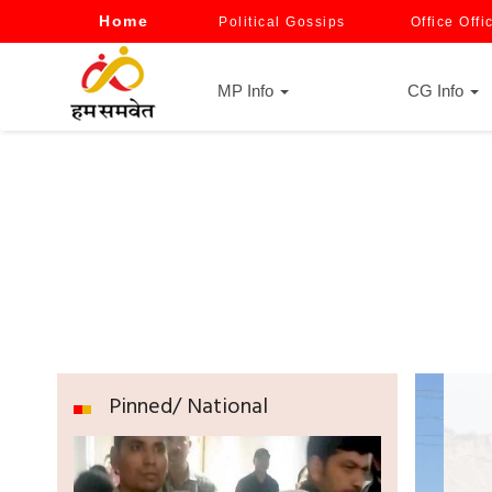
Home
Political Gossips
Office Offi
MP Info
CG Info
Pinned/ National