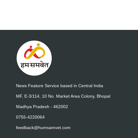
News Feature Service based in Central India
MF, E-3/114, 10 No. Market Area Colony, Bhopal
Madhya Pradesh - 462002
0755-4220064
feedback@humsamvet.com