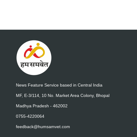
News Feature Service based in Central India
MF, E-3/114, 10 No. Market Area Colony, Bhopal
Madhya Pradesh - 462002
0755-4220064
feedback@humsamvet.com