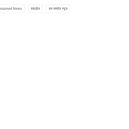
samvet News
शहडोल
हम समवेत न्यूज