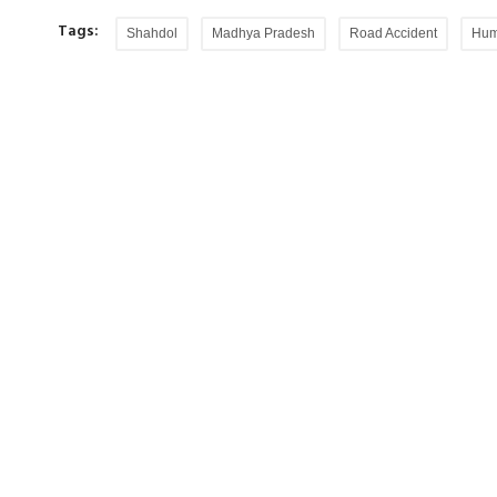
Tags:
Shahdol
Madhya Pradesh
Road Accident
Hum