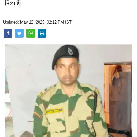
मिला है।
Opinion
Health & Lifestyle
Updated: May 12, 2025, 02:12 PM IST
Photo Gallery
Home