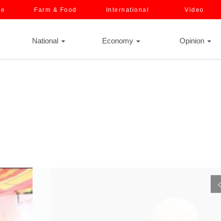
ce
Farm & Food
International
Video
National
Economy
Opinion