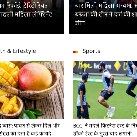
 रिकॉर्ड, टेरिटोरियल
बार मिली महिला अध्यक्ष, 
 पहली महिला लेफ्टिनेंट
बरुआ की टीम ने दर्ज की श
जीत
th & Lifestyle
Sports
द खास: पाचन से लेकर दिल और
BCCI ने बदले फिटनेस टेस्ट के न
सेहत को देता है कई फायदे
ब्रोंको टेस्ट के तुरंत बाद लगानी...