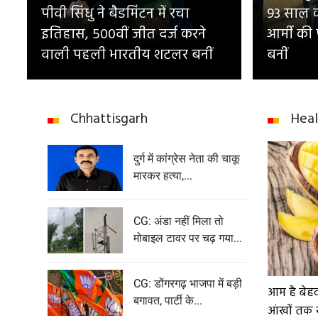
पीवी सिंधु ने बैडमिंटन में रचा
93 साल का
इतिहास, 500वीं जीत दर्ज करने
आर्मी की
वाली पहली भारतीय शटलर बनीं
बनीं
Chhattisgarh
Heal
दुर्ग में कांग्रेस नेता की चाकू
मारकर हत्या,...
CG: अंडा नहीं मिला तो
मोबाइल टावर पर चढ़ गया...
CG: डोंगरगढ़ भाजपा में बड़ी
आम है बेह
बगावत, पार्टी के...
आंखों तक 