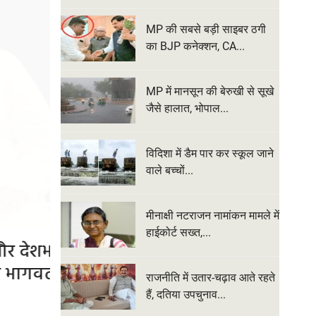
MP की सबसे बड़ी साइबर ठगी
का BJP कनेक्शन, CA...
MP में मानसून की बेरुखी से सूखे
जैसे हालात, भोपाल...
विदिशा में डैम पार कर स्कूल जाने
वाले बच्चों...
मीनाक्षी नटराजन नामांकन मामले में
हाईकोर्ट सख्त,...
ें उनकी
MP की सबसे बड़ी साइबर ठगी का BJP
करोड़ की ठगी मामले में भाजपा 
राजनीति में उतार-चढ़ाव आते रहते
हैं, दतिया उपचुनाव...