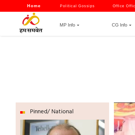
Home
Political Gossips
Office Offi
MP Info
CG Info
Pinned/ National