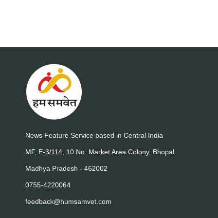
News Feature Service based in Central India
MF, E-3/114, 10 No. Market Area Colony, Bhopal
Madhya Pradesh - 462002
0755-4220064
feedback@humsamvet.com