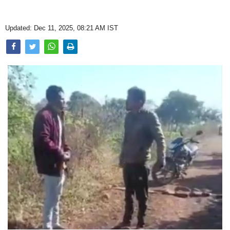
Opinion
Updated: Dec 11, 2025, 08:21 AM IST
Health & Lifestyle
Photo Gallery
Home