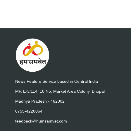
News Feature Service based in Central India
MF, E-3/114, 10 No. Market Area Colony, Bhopal
Madhya Pradesh - 462002
0755-4220064
feedback@humsamvet.com