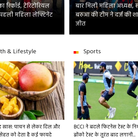
 रिकॉर्ड, टेरिटोरियल
बार मिली महिला अध्यक्ष, 
 पहली महिला लेफ्टिनेंट
बरुआ की टीम ने दर्ज की श
जीत
th & Lifestyle
Sports
द खास: पाचन से लेकर दिल और
BCCI ने बदले फिटनेस टेस्ट के न
सेहत को देता है कई फायदे
ब्रोंको टेस्ट के तुरंत बाद लगानी...