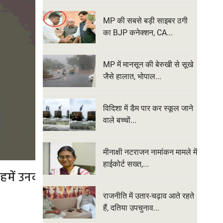
MP की सबसे बड़ी साइबर ठगी
का BJP कनेक्शन, CA...
MP में मानसून की बेरुखी से सूखे
जैसे हालात, भोपाल...
विदिशा में डैम पार कर स्कूल जाने
वाले बच्चों...
मीनाक्षी नटराजन नामांकन मामले में
हाईकोर्ट सख्त,...
ें उनकी
MP की सबसे बड़ी साइबर ठगी का BJP
करोड़ की ठगी मामले में भाजपा 
राजनीति में उतार-चढ़ाव आते रहते
हैं, दतिया उपचुनाव...