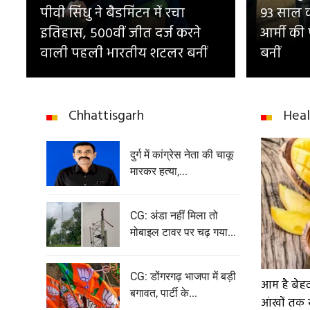
पीवी सिंधु ने बैडमिंटन में रचा
93 साल का
इतिहास, 500वीं जीत दर्ज करने
आर्मी की
वाली पहली भारतीय शटलर बनीं
बनीं
Chhattisgarh
Heal
दुर्ग में कांग्रेस नेता की चाकू
मारकर हत्या,...
CG: अंडा नहीं मिला तो
मोबाइल टावर पर चढ़ गया...
CG: डोंगरगढ़ भाजपा में बड़ी
आम है बेह
बगावत, पार्टी के...
आंखों तक 