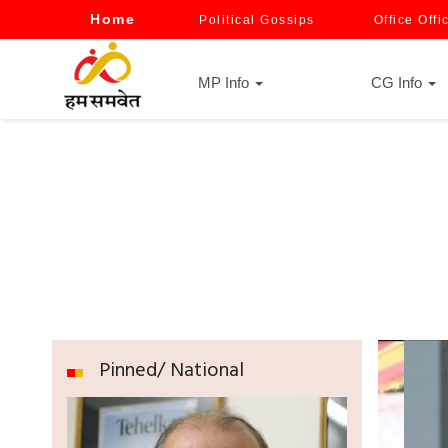
Home
Political Gossips
Office Offi
MP Info
CG Info
Pinned/ National