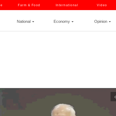
ce
Farm & Food
International
Video
National
Economy
Opinion