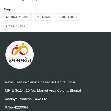
Tags:
Madhya Pradesh
MP News
Road Accident
Gwalior News
News Feature Service based in Central India
MF, E-3/114, 10 No. Market Area Colony, Bhopal
Madhya Pradesh - 462002
0755-4220064