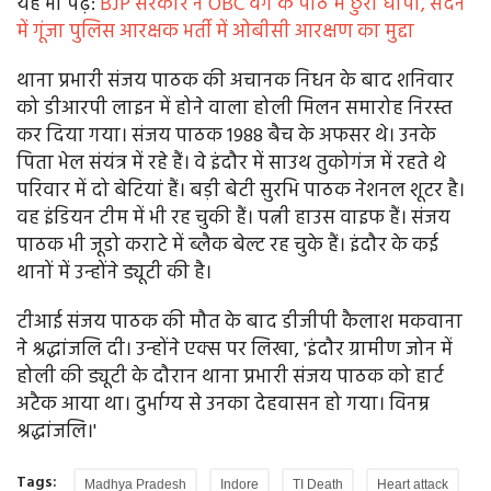
यह भी पढ़ें:
BJP सरकार ने OBC वर्ग के पीठ में छुरा घोंपा, सदन
में गूंजा पुलिस आरक्षक भर्ती में ओबीसी आरक्षण का मुद्दा
थाना प्रभारी संजय पाठक की अचानक निधन के बाद शनिवार
को डीआरपी लाइन में होने वाला होली मिलन समारोह निरस्त
कर दिया गया। संजय पाठक 1988 बैच के अफसर थे। उनके
पिता भेल संयंत्र में रहे हैं। वे इंदौर में साउथ तुकोगंज में रहते थे
परिवार में दो बेटियां हैं। बड़ी बेटी सुरभि पाठक नेशनल शूटर है।
वह इंडियन टीम में भी रह चुकी हैं। पत्नी हाउस वाइफ हैं। संजय
पाठक भी जूडो कराटे में ब्लैक बेल्ट रह चुके हैं। इंदौर के कई
थानों में उन्होंने ड्यूटी की है।
टीआई संजय पाठक की मौत के बाद डीजीपी कैलाश मकवाना
ने श्रद्धांजलि दी। उन्होंने एक्स पर लिखा, 'इंदौर ग्रामीण जोन में
होली की ड्यूटी के दौरान थाना प्रभारी संजय पाठक को हार्ट
अटैक आया था। दुर्भाग्य से उनका देहवासन हो गया। विनम्र
श्रद्धांजलि।'
Tags:
Madhya Pradesh
Indore
TI Death
Heart attack