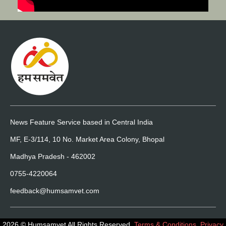
News Feature Service based in Central India
MF, E-3/114, 10 No. Market Area Colony, Bhopal
Madhya Pradesh - 462002
0755-4220064
feedback@humsamvet.com
2026 © Humsamvet All Rights Reserved.
Terms & Conditions
,
Privacy